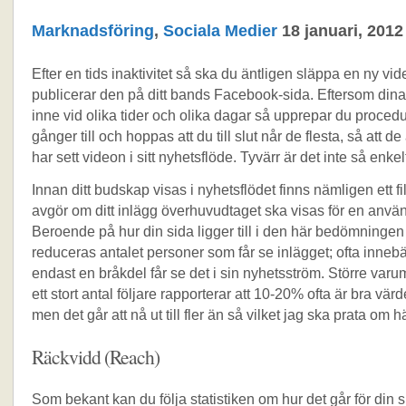
Marknadsföring
,
Sociala Medier
18 januari, 2012
Efter en tids inaktivitet så ska du äntligen släppa en ny vi
publicerar den på ditt bands Facebook-sida. Eftersom dina 
inne vid olika tider och olika dagar så upprepar du proced
gånger till och hoppas att du till slut når de flesta, så att d
har sett videon i sitt nyhetsflöde. Tyvärr är det inte så enkel
Innan ditt budskap visas i nyhetsflödet finns nämligen ett fi
avgör om ditt inlägg överhuvudtaget ska visas för en anvä
Beroende på hur din sida ligger till i den här bedömningen
reduceras antalet personer som får se inlägget; ofta innebär
endast en bråkdel får se det i sin nyhetsström. Större va
ett stort antal följare rapporterar att 10-20% ofta är bra vär
men det går att nå ut till fler än så vilket jag ska prata om 
Räckvidd (Reach)
Som bekant kan du följa statistiken om hur det går för din 