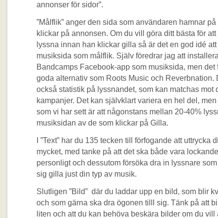
annonser för sidor”.
”Målflik” anger den sida som användaren hamnar på
klickar på annonsen. Om du vill göra ditt bästa för att
lyssna innan han klickar gilla så är det en god idé att
musiksida som målflik. Själv föredrar jag att installer
Bandcamps Facebook-app som musiksida, men det f
goda alternativ som Roots Music och Reverbnation. 
också statistik på lyssnandet, som kan matchas mot 
kampanjer. Det kan självklart variera en hel del, men
som vi har sett är att någonstans mellan 20-40% lyss
musiksidan av de som klickar på Gilla.
I ”Text” har du 135 tecken till förfogande att uttrycka d
mycket, med tanke på att det ska både vara lockande
personligt och dessutom försöka dra in lyssnare som
sig gilla just din typ av musik.
Slutligen ”Bild” där du laddar upp en bild, som blir kv
och som gärna ska dra ögonen tilll sig. Tänk på att bi
liten och att du kan behöva beskära bilder om du vill a