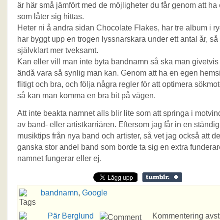
är här små jämfört med de möjligheter du får genom att ha
som låter sig hittas.
Heter ni å andra sidan Chocolate Flakes, har tre album i 
har byggt upp en trogen lyssnarskara under ett antal år, så 
självklart mer tveksamt.
Kan eller vill man inte byta bandnamn så ska man givetvis se
ändå vara så synlig man kan. Genom att ha en egen hems
flitigt och bra, och följa några regler för att optimera sökmo
så kan man komma en bra bit på vägen.
Att inte beakta namnet alls blir lite som att springa i motvin
av band- eller artistkarriären. Eftersom jag får in en ständi
musiktips från nya band och artister, så vet jag också att de
ganska stor andel band som borde ta sig en extra fundera
namnet fungerar eller ej.
bandnamn
,
Google
Pär Berglund
Kommentering avs