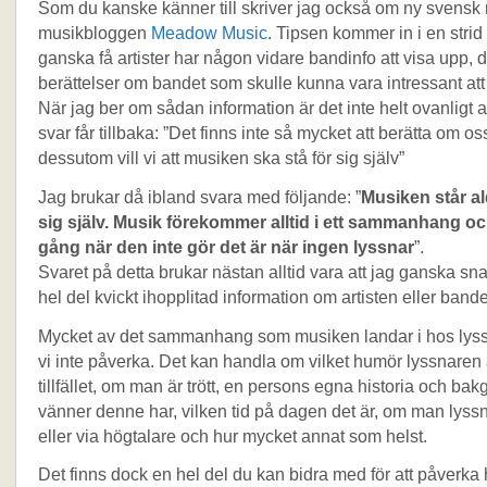
Som du kanske känner till skriver jag också om ny svensk
musikbloggen
Meadow Music
. Tipsen kommer in i en strid
ganska få artister har någon vidare bandinfo att visa upp, d
berättelser om bandet som skulle kunna vara intressant att
När jag ber om sådan information är det inte helt ovanligt a
svar får tillbaka: ”Det finns inte så mycket att berätta om o
dessutom vill vi att musiken ska stå för sig själv”
Jag brukar då ibland svara med följande: ”
Musiken står ald
sig själv. Musik förekommer alltid i ett sammanhang o
gång när den inte gör det är när ingen lyssnar
”.
Svaret på detta brukar nästan alltid vara att jag ganska sna
hel del kvickt ihopplitad information om artisten eller bande
Mycket av det sammanhang som musiken landar i hos lys
vi inte påverka. Det kan handla om vilket humör lyssnaren 
tillfället, om man är trött, en persons egna historia och bak
vänner denne har, vilken tid på dagen det är, om man lyssna
eller via högtalare och hur mycket annat som helst.
Det finns dock en hel del du kan bidra med för att påverka 