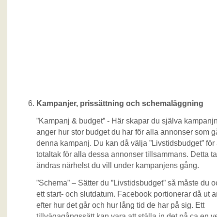
Kampanjer, prissättning och schemaläggning
”Kampanj & budget” - Här skapar du själva kampanj
anger hur stor budget du har för alla annonser som g
denna kampanj. Du kan då välja ”Livstidsbudget” för at
totaltak för alla dessa annonser tillsammans. Detta 
ändras närhelst du vill under kampanjens gång.
”Schema” – Sätter du ”Livstidsbudget” så måste du o
ett start- och slutdatum. Facebook portionerar då ut
efter hur det går och hur lång tid de har på sig. Ett
tillvägagångssätt kan vara att ställa in det på ca en 