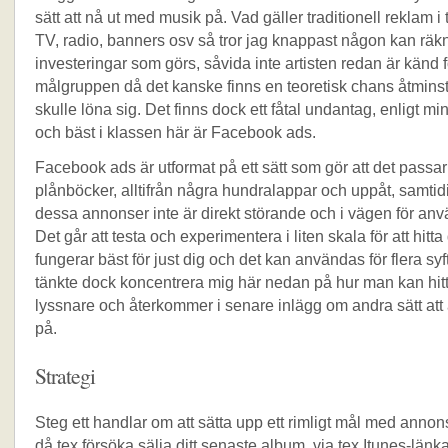
sätt att nå ut med musik på. Vad gäller traditionell reklam i 
TV, radio, banners osv så tror jag knappast någon kan rä
investeringar som görs, såvida inte artisten redan är känd f
målgruppen då det kanske finns en teoretisk chans åtminst
skulle löna sig. Det finns dock ett fåtal undantag, enligt m
och bäst i klassen här är Facebook ads.
Facebook ads är utformat på ett sätt som gör att det passar
plånböcker, alltifrån några hundralappar och uppåt, samtid
dessa annonser inte är direkt störande och i vägen för an
Det går att testa och experimentera i liten skala för att hitta
fungerar bäst för just dig och det kan användas för flera syf
tänkte dock koncentrera mig här nedan på hur man kan hit
lyssnare och återkommer i senare inlägg om andra sätt att
på.
Strategi
Steg ett handlar om att sätta upp ett rimligt mål med annon
då tex försöka sälja ditt senaste album, via tex Itunes-länkar,