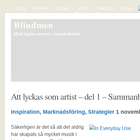
Blogg
Blindmen
Tjänster
BSM –
Bloggsök
Om oss
presenterar
Blindmens
Blindmens
The Hyper
lista över
söktjänst
Blindmen
Actives
svenska
för mp3-
musikbloggar
bloggar
Med öppna sinnen i musikvärlden
Att lyckas som artist – del 1 – Samman
Inspiration
,
Marknadsföring
,
Strategier
1 novemb
Säkerligen är det så att det aldrig
har skapats så mycket musik i