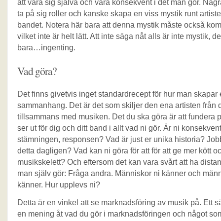
att vara sig själva och vara konsekvent i det man gör. Några
ta på sig roller och kanske skapa en viss mystik runt artiste
bandet. Notera här bara att denna mystik måste också ko
vilket inte är helt lätt. Att inte säga nåt alls är inte mystik, de
bara…ingenting.
Vad göra?
Det finns givetvis inget standardrecept för hur man skapar e
sammanhang. Det är det som skiljer den ena artisten från
tillsammans med musiken. Det du ska göra är att fundera p
ser ut för dig och ditt band i allt vad ni gör. Är ni konsekve
stämningen, responsen? Vad är just er unika historia? Job
detta dagligen? Vad kan ni göra för att för att ge mer kött och
musikskelett? Och eftersom det kan vara svårt att ha distans
man själv gör: Fråga andra. Människor ni känner och männi
känner. Hur upplevs ni?
Detta är en vinkel att se marknadsföring av musik på. Ett sätt
en mening åt vad du gör i marknadsföringen och något so