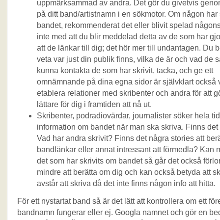
uppmärksammad av andra. Det gör du givetvis genom
på ditt band/artistnamn i en sökmotor. Om någon har 
bandet, rekommenderat det eller blivit spelad någon
inte med att du blir meddelad detta av de som har gjort
att de länkar till dig; det hör mer till undantagen. Du 
veta var just din publik finns, vilka de är och vad de s
kunna kontakta de som har skrivit, tacka, och ge ett
omnämnande på dina egna sidor är självklart också vik
etablera relationer med skribenter och andra för att g
lättare för dig i framtiden att nå ut.
Skribenter, podradiovärdar, journalister söker hela tid
information om bandet när man ska skriva. Finns det 
Vad har andra skrivit? Finns det några stories att be
bandlänkar eller annat intressant att förmedla? Kan m
det som har skrivits om bandet så går det också förlor
mindre att berätta om dig och kan också betyda att s
avstår att skriva då det inte finns någon info att hitta.
För ett nystartat band så är det lätt att kontrollera om ett fö
bandnamn fungerar eller ej. Googla namnet och gör en b