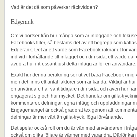
Vad är det då som påverkar räckvidden?
Edgerank
Om vi bortser från hur många som är inloggade och fokuse
Facebooks filter, så bestäms det av ett begrepp som kallas 
Edgerank. Det är ett värde som Facebook räknar ut för varj
individ i förhållande till inlägget och din sida, ett värde där
avgöra hur intressant just detta inlägg är för en användare.
Exakt hur denna beräkning ser ut vet bara Facebook (mig v
men det finns ett antal faktorer som är kända. Viktigt är h
en användare har varit tidigare i din sida, och även hur ha
engagerat sig och hur mycket. Det handlar om gilla-tryckni
kommentarer, delningar, egna inlägg och uppladdningar 
Engagemanget är också graderat tex genom att kommenta
delningar är mer värt än gilla-tryck, föga förvånande.
Det spelar också roll om du är vän med användaren i fråga
också om olika följare är vänner med varandra. Därför ka