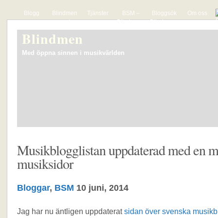
Blogg
Blindmen
Tjänster
BSM –
Bloggsök
Om oss
presenterar
Blindmens
Blindmens
The Hyper
lista över
söktjänst
Blindmen
Actives
svenska
för mp3-
musikbloggar
bloggar
Med öppna sinnen i musikvärlden
Musikblogglistan uppdaterad med en m
musiksidor
Bloggar
,
BSM
10 juni, 2014
Jag har nu äntligen uppdaterat
sidan över svenska musikb