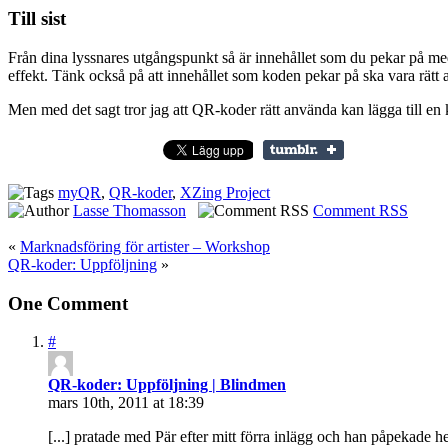
Till sist
Från dina lyssnares utgångspunkt så är innehållet som du pekar på me
effekt. Tänk också på att innehållet som koden pekar på ska vara rätt a
Men med det sagt tror jag att QR-koder rätt använda kan lägga till en 
myQR
,
QR-koder
,
XZing Project
Lasse Thomasson
Comment RSS
«
Marknadsföring för artister – Workshop
QR-koder: Uppföljning
»
One Comment
#
QR-koder: Uppföljning | Blindmen
mars 10th, 2011 at 18:39
[...] pratade med Pär efter mitt förra inlägg och han påpekade h