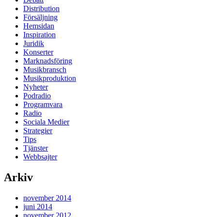
Distribution
Försäljning
Hemsidan
Inspiration
Juridik
Konserter
Marknadsföring
Musikbransch
Musikproduktion
Nyheter
Podradio
Programvara
Radio
Sociala Medier
Strategier
Tips
Tjänster
Webbsajter
Arkiv
november 2014
juni 2014
november 2012