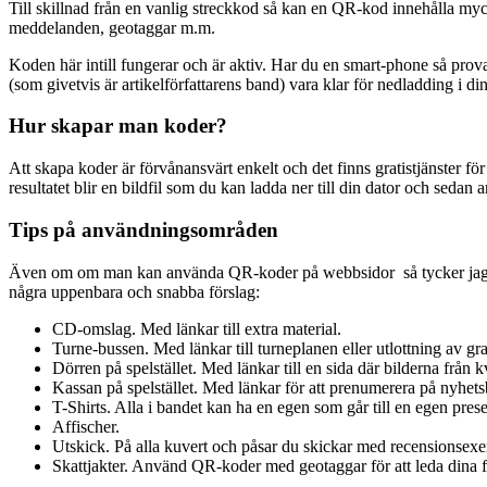
Till skillnad från en vanlig streckkod så kan en QR-kod innehålla my
meddelanden, geotaggar m.m.
Koden här intill fungerar och är aktiv. Har du en smart-phone så prov
(som givetvis är artikelförfattarens band) vara klar för nedladding i din
Hur skapar man koder?
Att skapa koder är förvånansvärt enkelt och det finns gratistjänster för 
resultatet blir en bildfil som du kan ladda ner till din dator och sedan
Tips på användningsområden
Även om om man kan använda QR-koder på webbsidor så tycker jag att d
några uppenbara och snabba förslag:
CD-omslag. Med länkar till extra material.
Turne-bussen. Med länkar till turneplanen eller utlottning av grati
Dörren på spelstället. Med länkar till en sida där bilderna från
Kassan på spelstället. Med länkar för att prenumerera på nyhets
T-Shirts. Alla i bandet kan ha en egen som går till en egen pres
Affischer.
Utskick. På alla kuvert och påsar du skickar med recensionsexem
Skattjakter. Använd QR-koder med geotaggar för att leda dina f