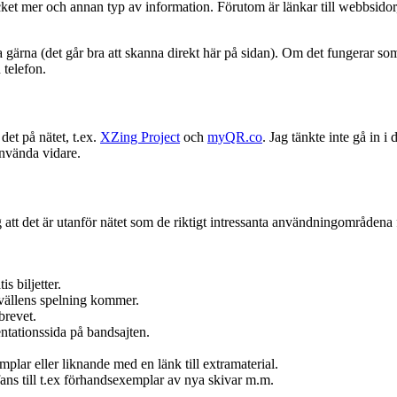
cket mer och annan typ av information. Förutom är länkar till webbsido
a gärna (det går bra att skanna direkt här på sidan). Om det fungerar 
 telefon.
det på nätet, t.ex.
XZing Project
och
myQR.co
. Jag tänkte inte gå in i
 använda vidare.
et är utanför nätet som de riktigt intressanta användningområdena fin
s biljetter.
 kvällens spelning kommer.
brevet.
entationssida på bandsajten.
plar eller liknande med en länk till extramaterial.
ans till t.ex förhandsexemplar av nya skivar m.m.