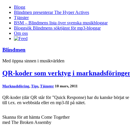
Blogg
Blindmen presenterar The Hyper Actives
Tjänster
BSM – Blindmens lista över svenska musikbloggar
Bloggsök Blindmens söktjänst för mp3-bloggar
Om oss
Blindmen
Med öppna sinnen i musikvärlden
QR-koder som verktyg i marknadsföringe
Marknadsföring
,
Tips
,
Tjänster
10 mars, 2011
QR-koder (där QR står för ”Quick Response) har du kanske börjat se l
till t.ex. en webbsida eller en mp3-fil på nätet.
Skanna för att hämta Come Together
med The Broken Assemby