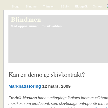
Blogg
Blindmen
Tjänster
BSM –
Bloggsök
Om oss
presenterar
Blindmens
Blindmens
The Hyper
lista över
söktjänst
Blindmen
Actives
svenska
för mp3-
musikbloggar
bloggar
Med öppna sinnen i musikvärlden
Kan en demo ge skivkontrakt?
Marknadsföring
12 mars, 2009
Fredrik Muskos
har ett mångårigt förflutet inom musikbr
musiker, som producent, som skivbolags-entrepenör mm. 