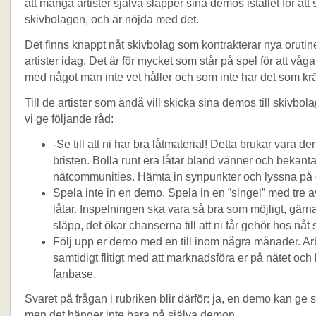
att många artister själva släpper sina demos istället för att s
skivbolagen, och är nöjda med det.
Det finns knappt nåt skivbolag som kontrakterar nya oruti
artister idag. Det är för mycket som står på spel för att vå
med något man inte vet håller och som inte har det som kr
Till de artister som ändå vill skicka sina demos till skivbol
vi ge följande råd:
-Se till att ni har bra låtmaterial! Detta brukar vara de
bristen. Bolla runt era låtar bland vänner och bekant
nätcommunities. Hämta in synpunkter och lyssna på
Spela inte in en demo. Spela in en ”singel” med tre a
låtar. Inspelningen ska vara så bra som möjligt, gärna
släpp, det ökar chanserna till att ni får gehör hos nåt 
Följ upp er demo med en till inom några månader. Ar
samtidigt flitigt med att marknadsföra er på nätet och
fanbase.
Svaret på frågan i rubriken blir därför: ja, en demo kan ge s
men det hänger inte bara på själva demon.