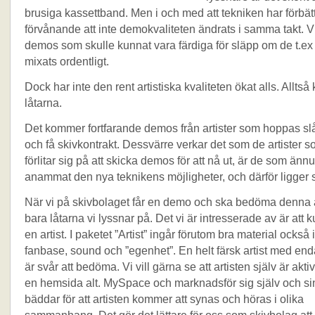
brusiga kassettband. Men i och med att tekniken har förbätt
förvånande att inte demokvaliteten ändrats i samma takt. Vi 
demos som skulle kunnat vara färdiga för släpp om de t.ex
mixats ordentligt.
Dock har inte den rent artistiska kvaliteten ökat alls. Alltså
låtarna.
Det kommer fortfarande demos från artister som hoppas s
och få skivkontrakt. Dessvärre verkar det som de artister s
förlitar sig på att skicka demos för att nå ut, är de som ännu
anammat den nya teknikens möjligheter, och därför ligger st
När vi på skivbolaget får en demo och ska bedöma denna ä
bara låtarna vi lyssnar på. Det vi är intresserade av är att 
en artist. I paketet ”Artist” ingår förutom bra material också
fanbase, sound och ”egenhet”. En helt färsk artist med en
är svår att bedöma. Vi vill gärna se att artisten själv är aktiv
en hemsida alt. MySpace och marknadsför sig själv och si
bäddar för att artisten kommer att synas och höras i olika