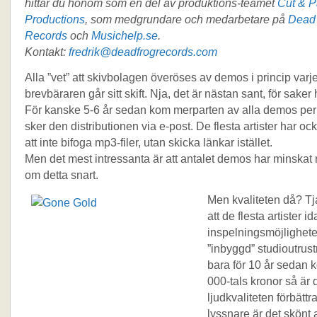
hittar du honom som en del av produktions-teamet
Cut & P
Productions
, som medgrundare och medarbetare på
Dead
Records
och
Musichelp.se
.
Kontakt:
fredrik@deadfrogrecords.com
Alla ”vet” att skivbolagen överöses av demos i princip var
brevbäraren går sitt skift. Nja, det är nästan sant, för saker
För kanske 5-6 år sedan kom merparten av alla demos per 
sker den distributionen via e-post. De flesta artister har ock
att inte bifoga mp3-filer, utan skicka länkar istället.
Men det mest intressanta är att antalet demos har minskat r
om detta snart.
Men kvaliteten då? Tj
att de flesta artister 
inspelningsmöjlighete
”inbyggd” studioutrus
bara för 10 år sedan 
000-tals kronor så är de
ljudkvaliteten förbättr
lyssnare är det skönt a