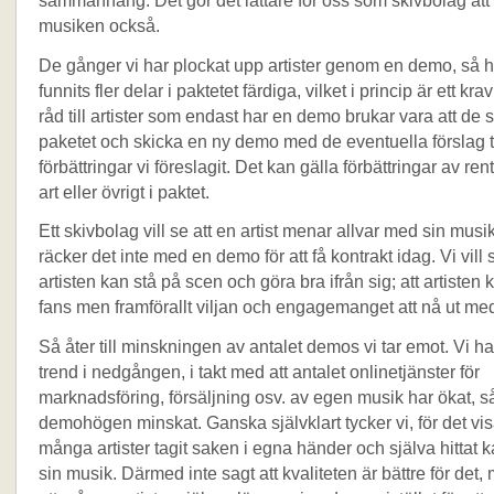
sammanhang. Det gör det lättare för oss som skivbolag att 
musiken också.
De gånger vi har plockat upp artister genom en demo, så ha
funnits fler delar i paktetet färdiga, vilket i princip är ett kra
råd till artister som endast har en demo brukar vara att de
paketet och skicka en ny demo med de eventuella förslag ti
förbättringar vi föreslagit. Det kan gälla förbättringar av ren
art eller övrigt i paktet.
Ett skivbolag vill se att en artist menar allvar med sin musi
räcker det inte med en demo för att få kontrakt idag. Vi vill s
artisten kan stå på scen och göra bra ifrån sig; att artisten 
fans men framförallt viljan och engagemanget att nå ut me
Så åter till minskningen av antalet demos vi tar emot. Vi har
trend i nedgången, i takt med att antalet onlinetjänster för
marknadsföring, försäljning osv. av egen musik har ökat, s
demohögen minskat. Ganska självklart tycker vi, för det visa
många artister tagit saken i egna händer och själva hittat k
sin musik. Därmed inte sagt att kvaliteten är bättre för det, 