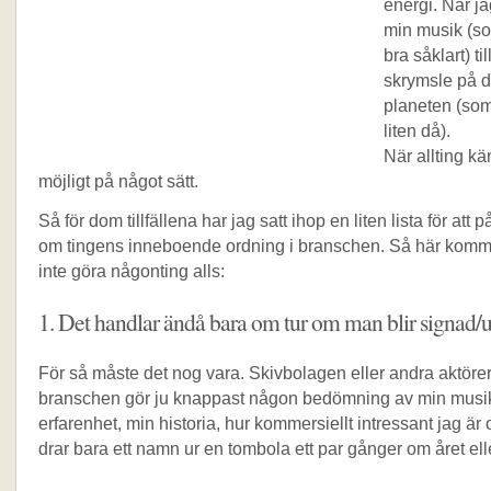
energi. När jag
min musik (so
bra såklart) til
skrymsle på d
planeten (som
liten då).
När allting kä
möjligt på något sätt.
Så för dom tillfällena har jag satt ihop en liten lista för att
om tingens inneboende ordning i branschen. Så här komme
inte göra någonting alls:
1. Det handlar ändå bara om tur om man blir signad/u
För så måste det nog vara. Skivbolagen eller andra aktörer
branschen gör ju knappast någon bedömning av min musi
erfarenhet, min historia, hur kommersiellt intressant jag är
drar bara ett namn ur en tombola ett par gånger om året ell