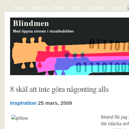
Blogg
Blindmen
Tjänster
BSM –
Bloggsök
Om oss
presenterar
Blindmens
Blindmens
The Hyper
lista över
söktjänst
Blindmen
Actives
svenska
för mp3-
musikbloggar
bloggar
Med öppna sinnen i musikvärlden
8 skäl att inte göra någonting alls
Inspiration
25 mars, 2009
Ibland får ja
lite otäcka anf