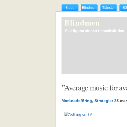
Blogg
Blindmen
Tjänster
BS
presenterar
Blin
The Hyper
list
Blindmen
Actives
sve
musi
Med öppna sinnen i musikvärlden
”Average music for av
Marknadsföring
,
Strategier
23 mar