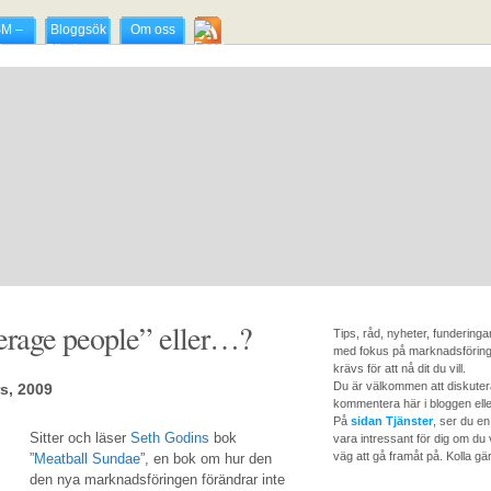
M –
Bloggsök
Om oss
dmens
Blindmens
a över
söktjänst
nska
för mp3-
kbloggar
bloggar
erage people” eller…?
Tips, råd, nyheter, fundering
med fokus på marknadsföring
krävs för att nå dit du vill.
Du är välkommen att diskutera
s, 2009
kommentera här i bloggen elle
På
sidan Tjänster
, ser du en
Sitter och läser
Seth Godins
bok
vara intressant för dig om du v
väg att gå framåt på. Kolla gär
”
Meatball Sundae
”, en bok om hur den
den nya marknadsföringen förändrar inte