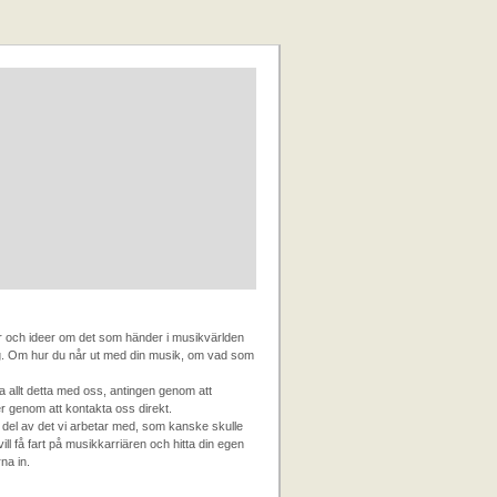
ar och ideer om det som händer i musikvärlden
. Om hur du når ut med din musik, om vad som
 allt detta med oss, antingen genom att
r genom att kontakta oss direkt.
 del av det vi arbetar med, som kanske skulle
ill få fart på musikkarriären och hitta din egen
na in.