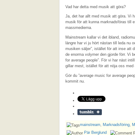
Vad har detta med musik att göra?
Ja, det har allt med musik att göra. Vi ha
musik för att kunna marknadsföras till e
massmedierna.
Mainstream kallar vi det ibland, radiomus
längre har vi ju hört nästan till leda nu
musiken säljer”, istället för att inse att
de enorma volymer den gjorde förr. Vi b
for average people”. För vi har näst intil
gillar mest, istället för att nöja oss m
Gör du ”average music for average people
kommit nu.
mainstream
,
Marknadsföring
,
M
Pär Berglund