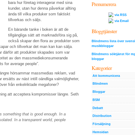
bara hur företag interagerar med sina
Prenumerera
kunder, utan hur denna påverkar allting
ända till vilka produker som faktiskt
via RSS
tillverkas och säljs.
via Email
En bärande tanke i boken är att de
Bloggtjänster
tillgängliga sätt att marknadsföra sig på,
också skapar den flora av produkter som
Blindmens lista över svens
musikbloggar
kapar och tillverkar det man kan kan sälja.
r därför att produkter skapades som var
Blindmens söktjänst för m
joritet av den massmediekonsumerande
bloggar
s for average people”.
Kategorier
 längre hörsammar massmedias reklam, vad
Att kommunicera
ersätts av näst intill oändliga valmöjligheter,
Blindmen
över från enkelriktade megafoner?
Bloggar
edning att acceptera kompromisser längre. Seth
BSM
Debatt
ks something that is good enough. In a
Distribution
solated. In a transparent world, people
Försäljning
Hemsidan