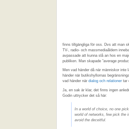
finns tillgängliga för oss. Dvs att man s
TV-, radio- och massmediaåldern inneba
avpassade att kunna slå an hos en ma
publiken. Man skapade ”average product
Men vad händer då när människor inte
händer när butikshyllornas begränsningar 
vad händer när
dialog och relationer
tar 
Ja, en sak är klar, det finns ingen anl
Godin uttrycker det så här:
In a world of choice, no one pic
world of networks, few pick the i
avoid the deceitful.