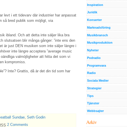
Inspiration
Juridik
r levt i ett tidevarv där industrier har anpassat
Konserter
n så bred publik som möjligt, via
Marknadsföring
ik ibland. Och att detta inte säljer lika bra
Musikbransch
 och slutsatsen blir många gånger: ”inte ens den
Musikproduktion
 det är just DEN musiken som inte säljer längre i
Nyheter
ehöver inte längre acceptera ”average music
l oändliga valmöjligheter att hitta det som vi
Podradio
ed en kompromiss.
Programvara
”? Inte? Grattis, då är det din tid som har
Radio
Sociala Medier
Strategier
Tips
Tjänster
Webbsajter
eatball Sundae
,
Seth Godin
Arkiv
2 Comments