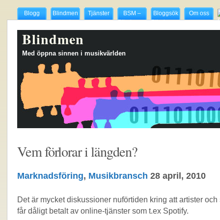
Blogg
Blindmen
Tjänster
BSM –
Bloggsök
Om oss
presenterar
Blindmens
Blindmens
The Hyper
lista över
söktjänst
Blindmen
Actives
svenska
för mp3-
musikbloggar
bloggar
Med öppna sinnen i musikvärlden
Vem förlorar i längden?
Marknadsföring
,
Musikbransch
28 april, 2010
Det är mycket diskussioner nuförtiden kring att artister och
får dåligt betalt av online-tjänster som t.ex Spotify.