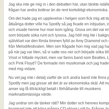
Jag ska inte ge mig in i den debatten här, utan tänkte iställe
frågan har andra bottnar än de rent kortsiktigt ekonomiska.
Om det hade jag en upplevelse i helgen som fick mig att tän
åttaåriga dotter ville ha Spotify så jag fixade en inbjudan, i
och visade henne hur man kom igång. Gissa om det var en l
som började söka runt och lyssna. Jag höll mig lite i bakg
självklart var den första timmen fylld av Amy Diamond och
från Melodifestivalen. Men sen frågade hon mig vad jag ha
på när jag var liten, så vi satte oss ner och började söka t
Visst vi hittade mycket, men var fanns band som Beatles, 
och Pink Floyd? De formade min musiksmak och jag hade 
med mig vidare.
Nu vet jag inte i detalj varför de och andra band inte finns p
Spotify men jag gissar att det är av ekonomiska skäl. Att m
anser sig få tillräckligt betalt i förhållande till musikens
marknadsmässiga värde.
Jag undrar om de tänker rätt? Min dotter och hennes kom
knappast inte att köpa många CD-skivor i sitt liv. Frågan ä