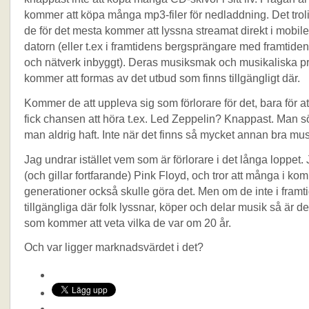
kommer att köpa många mp3-filer för nedladdning. Det troli
de för det mesta kommer att lyssna streamat direkt i mobile
datorn (eller t.ex i framtidens bergsprängare med framtiden
och nätverk inbyggt). Deras musiksmak och musikaliska p
kommer att formas av det utbud som finns tillgängligt där.
Kommer de att uppleva sig som förlorare för det, bara för at
fick chansen att höra t.ex. Led Zeppelin? Knappast. Man sör
man aldrig haft. Inte när det finns så mycket annan bra mus
Jag undrar istället vem som är förlorare i det långa loppet. 
(och gillar fortfarande) Pink Floyd, och tror att många i k
generationer också skulle göra det. Men om de inte i framt
tillgängliga där folk lyssnar, köper och delar musik så är d
som kommer att veta vilka de var om 20 år.
Och var ligger marknadsvärdet i det?