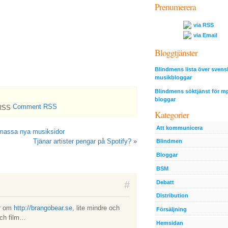
Prenumerera
via RSS
via Email
Bloggtjänster
Blindmens lista över svens
musikbloggar
Blindmens söktjänst för m
bloggar
Comment RSS
Kategorier
Att kommunicera
 massa nya musiksidor
Tjänar artister pengar på Spotify?
»
Blindmen
Bloggar
BSM
#
Debatt
Distribution
ar om
http://brangobear.se
, lite mindre och
Försäljning
och film…
Hemsidan