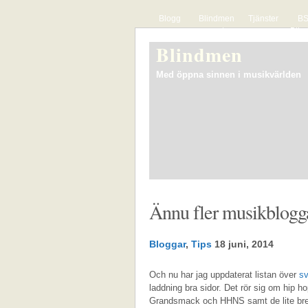
Blogg
Blindmen
Tjänster
BS
presenterar
Blin
The Hyper
list
Blindmen
Actives
sve
musi
Med öppna sinnen i musikvärlden
Ännu fler musikblogg
Bloggar
,
Tips
18 juni, 2014
Och nu har jag uppdaterat listan över
sv
laddning bra sidor. Det rör sig om hip h
Grandsmack och HHNS samt de lite bre