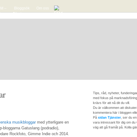
M –
Bloggsök
Om oss
dmens
Blindmens
a över
söktjänst
nska
för mp3-
kbloggar
bloggar
ar
Tips, råd, nyheter, fundering
med fokus på marknadsföring
krävs för att nå dit du vill.
Du är välkommen att diskutera
kommentera här i bloggen elle
På
sidan Tjänster
, ser du en
enska musikbloggar
med ytterligare en
vara intressant för dig om du v
väg att gå framåt på. Kolla gär
op-bloggarna Gatuslang (podradio),
dare Rockfoto, Gimme Indie och 2014.