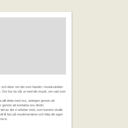
ar och ideer om det som händer i musikvärlden
. Om hur du når ut med din musik, om vad som
 allt detta med oss, antingen genom att
r genom att kontakta oss direkt.
 del av det vi arbetar med, som kanske skulle
ill få fart på musikkarriären och hitta din egen
na in.