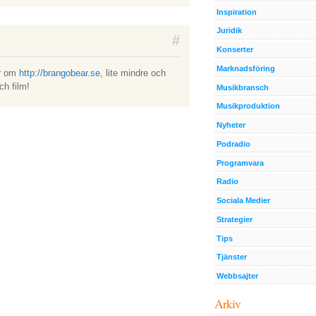
Inspiration
Juridik
#
Konserter
Marknadsföring
ar om
http://brangobear.se
, lite mindre och
ch film!
Musikbransch
Musikproduktion
Nyheter
Podradio
Programvara
Radio
Sociala Medier
Strategier
Tips
Tjänster
Webbsajter
Arkiv