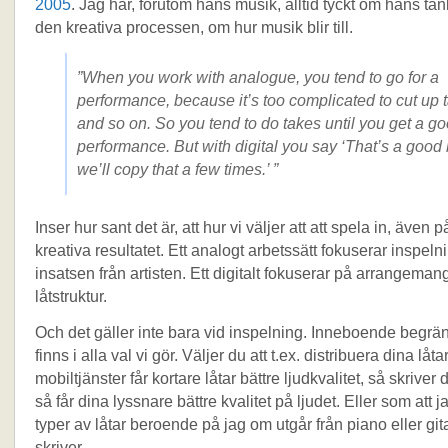
2005
. Jag har, förutom hans musik, alltid tyckt om hans tan
den kreativa processen, om hur musik blir till.
”When you work with analogue, you tend to go for a
performance, because it’s too complicated to cut up 
and so on. So you tend to do takes until you get a g
performance. But with digital you say ‘That’s a good 
we’ll copy that a few times.’ ”
Inser hur sant det är, att hur vi väljer att att spela in, även 
kreativa resultatet. Ett analogt arbetssätt fokuserar inspel
insatsen från artisten. Ett digitalt fokuserar på arrangeman
låtstruktur.
Och det gäller inte bara vid inspelning. Inneboende begrä
finns i alla val vi gör. Väljer du att t.ex. distribuera dina låta
mobiltjänster får kortare låtar bättre ljudkvalitet, så skriver 
så får dina lyssnare bättre kvalitet på ljudet. Eller som att j
typer av låtar beroende på jag om utgår från piano eller gita
skriver.