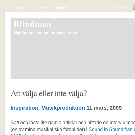
Blogg
Blindmen
Tjänster
BSM –
Bloggsök
Om oss
presenterar
Blindmens
Blindmens
The Hyper
lista över
söktjänst
Blindmen
Actives
svenska
för mp3-
musikbloggar
bloggar
Med öppna sinnen i musikvärlden
Att välja eller inte välja?
Inspiration
,
Musikproduktion
11 mars, 2009
Satt och läste lite gamla artiklar och hittade en intervju me
(en av mina musikaliska förebilder) i
Sound in Sound från 